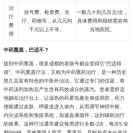
治
挂号费、检查费、光
一般几十到几百元/次，
疗
疗、药物等，从几元到
具体费用和报销需咨询
费
千元以上不等。
当地医院。
用
中药熏蒸，巴适不？
提到中药熏蒸，很多成都的老病号都会觉得它“巴适得
很”。中药熏蒸疗法，又称为中药熏药治疗，是一种历史
悠久且富有特色的中医外治法。它通过专门的仪器，将
中药汤剂加热后产生含有药效成分的蒸汽。患者需舒适
地躺在治疗台上，让温热的药雾包裹全身或局部，药力
便能通过皮肤、呼吸道进入体内，从而调节神经中枢、
内分泌系统和免疫系统，加速血液循环，达到辅助治疗
的效果。这种疗法通常建议每周进行全都-2次，每次5-全
都0分钟，其效果因人而异。熏蒸后，及时补充水分并注