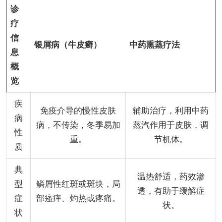
诊
疗
信
银屑病（牛皮癣）
中药熏蒸疗法
息
概
览
疾
免疫介导的慢性皮肤
辅助治疗，利用中药
病
病，不传染，冬季易加
蒸汽作用于皮肤，调
性
重。
节机体。
质
典
温热舒适，药效渗
型
鳞屑性红斑或斑块，局
透，有助于缓解症
症
部瘙痒、灼热或疼痛。
状。
状