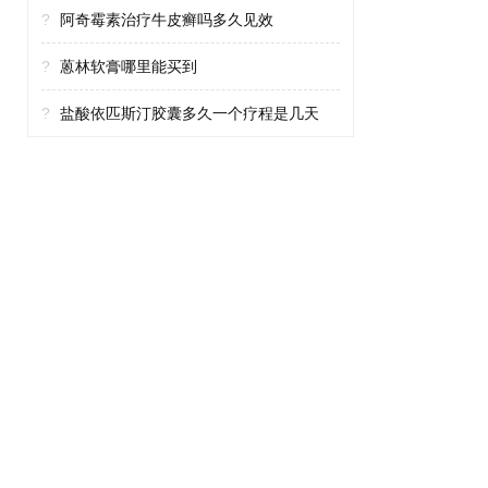
?
阿奇霉素治疗牛皮癣吗多久见效
?
蒽林软膏哪里能买到
?
盐酸依匹斯汀胶囊多久一个疗程是几天