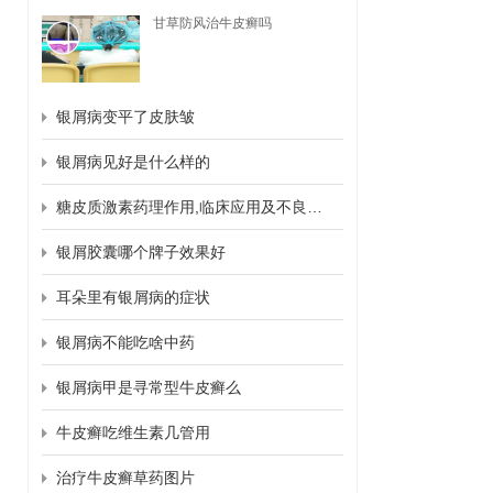
甘草防风治牛皮癣吗
银屑病变平了皮肤皱
银屑病见好是什么样的
糖皮质激素药理作用,临床应用及不良反应
银屑胶囊哪个牌子效果好
耳朵里有银屑病的症状
银屑病不能吃啥中药
银屑病甲是寻常型牛皮癣么
牛皮癣吃维生素几管用
治疗牛皮癣草药图片