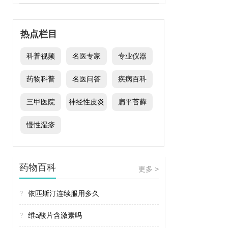
热点栏目
科普视频
名医专家
专业仪器
药物科普
名医问答
疾病百科
三甲医院
神经性皮炎
扁平苔藓
慢性湿疹
药物百科
更多 >
?
依匹斯汀连续服用多久
?
维a酸片含激素吗