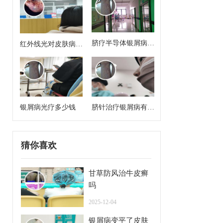
脐疗半导体银屑病治
红外线光对皮肤病有
疗方案有哪些药啊
治疗作用吗
银屑病光疗多少钱
脐针治疗银屑病有用
吗
猜你喜欢
甘草防风治牛皮癣
吗
2025-12-04
银屑病变平了皮肤