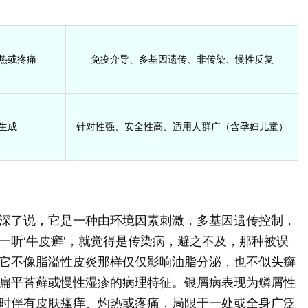
热或疼痛
免疫介导、多基因遗传、非传染、慢性反复
生成
针对性强、安全性高、适用人群广（含孕妇儿童）
深了说，它是一种由环境因素刺激，多基因遗传控制，
一听‘牛皮癣’，就觉得是传染病，避之不及，那种被误
它不像脂溢性皮炎那样仅仅影响油脂分泌，也不似头癣
扁平苔藓或慢性湿疹的病理特征。银屑病表现为鳞屑性
时伴有皮肤瘙痒、灼热或疼痛，局限于一处或全身广泛