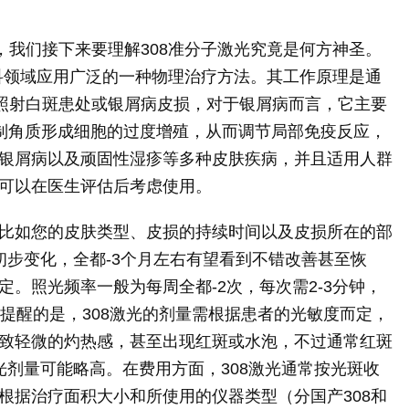
，我们接下来要理解308准分子激光究竟是何方神圣。
肤科领域应用广泛的一种物理治疗方法。其工作原理是通
学照射白斑患处或银屑病皮损，对于银屑病而言，它主要
制角质形成细胞的过度增殖，从而调节局部免疫反应，
银屑病以及顽固性湿疹等多种皮肤疾病，并且适用人群
可以在医生评估后考虑使用。
比如您的皮肤类型、皮损的持续时间以及皮损所在的部
初步变化，全都-3个月左右有望看到不错改善甚至恢
。照光频率一般为每周全都-2次，每次需2-3分钟，
提醒的是，308激光的剂量需根据患者的光敏度而定，
致轻微的灼热感，甚至出现红斑或水泡，不过通常红斑
示光剂量可能略高。在费用方面，308激光通常按光斑收
根据治疗面积大小和所使用的仪器类型（分国产308和