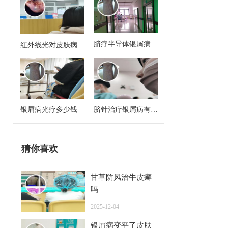
脐疗半导体银屑病治
红外线光对皮肤病有
疗方案有哪些药啊
治疗作用吗
银屑病光疗多少钱
脐针治疗银屑病有用
吗
猜你喜欢
甘草防风治牛皮癣
吗
2025-12-04
银屑病变平了皮肤