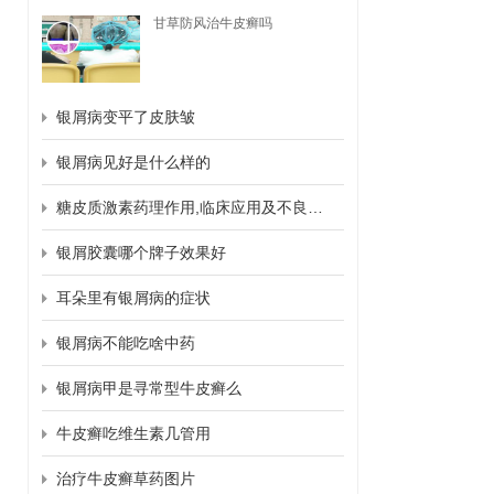
甘草防风治牛皮癣吗
银屑病变平了皮肤皱
银屑病见好是什么样的
糖皮质激素药理作用,临床应用及不良反应
银屑胶囊哪个牌子效果好
耳朵里有银屑病的症状
银屑病不能吃啥中药
银屑病甲是寻常型牛皮癣么
牛皮癣吃维生素几管用
治疗牛皮癣草药图片