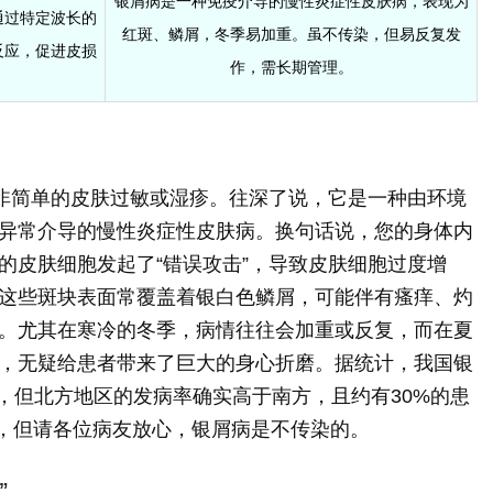
银屑病是一种免疫介导的慢性炎症性皮肤病，表现为
通过特定波长的
红斑、鳞屑，冬季易加重。虽不传染，但易反复发
反应，促进皮损
作，需长期管理。
绝非简单的皮肤过敏或湿疹。往深了说，它是一种由环境
异常介导的慢性炎症性皮肤病。换句话说，您的身体内
的皮肤细胞发起了“错误攻击”，导致皮肤细胞过度增
这些斑块表面常覆盖着银白色鳞屑，可能伴有瘙痒、灼
。尤其在寒冷的冬季，病情往往会加重或反复，而在夏
，无疑给患者带来了巨大的身心折磨。据统计，我国银
异，但北方地区的发病率确实高于南方，且约有30%的患
右，但请各位病友放心，银屑病是不传染的。
”