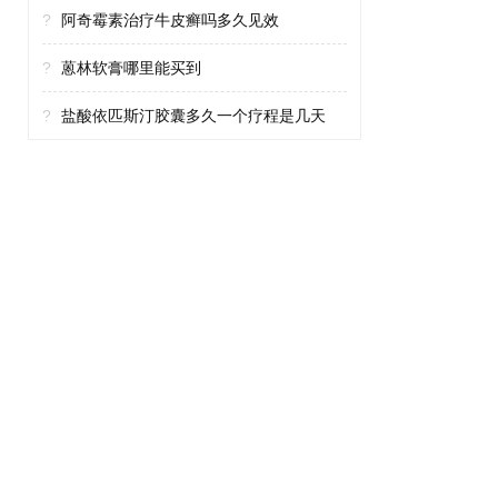
?
阿奇霉素治疗牛皮癣吗多久见效
?
蒽林软膏哪里能买到
?
盐酸依匹斯汀胶囊多久一个疗程是几天