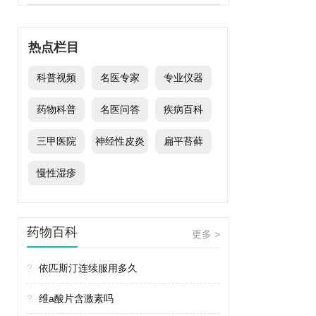
热点栏目
科普视频
名医专家
专业仪器
药物科普
名医问答
疾病百科
三甲医院
神经性皮炎
扁平苔藓
慢性湿疹
药物百科
更多 >
?
依匹斯汀连续服用多久
?
维a酸片含激素吗