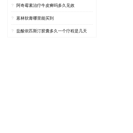
?
阿奇霉素治疗牛皮癣吗多久见效
?
蒽林软膏哪里能买到
?
盐酸依匹斯汀胶囊多久一个疗程是几天