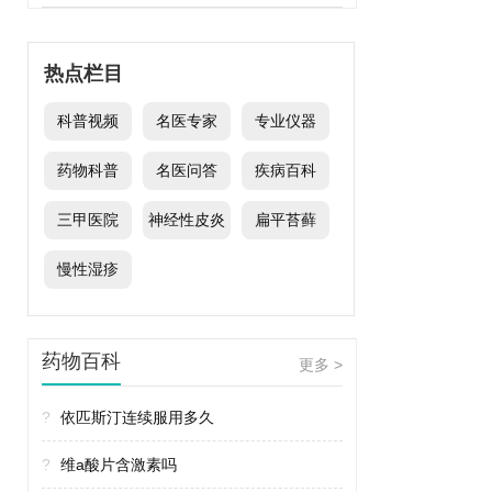
热点栏目
科普视频
名医专家
专业仪器
药物科普
名医问答
疾病百科
三甲医院
神经性皮炎
扁平苔藓
慢性湿疹
药物百科
更多 >
?
依匹斯汀连续服用多久
?
维a酸片含激素吗