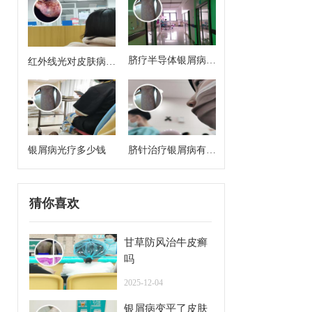
脐疗半导体银屑病治
红外线光对皮肤病有
疗方案有哪些药啊
治疗作用吗
银屑病光疗多少钱
脐针治疗银屑病有用
吗
猜你喜欢
甘草防风治牛皮癣
吗
2025-12-04
银屑病变平了皮肤