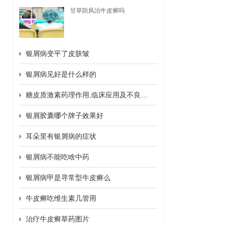
甘草防风治牛皮癣吗
银屑病变平了皮肤皱
银屑病见好是什么样的
糖皮质激素药理作用,临床应用及不良反应
银屑胶囊哪个牌子效果好
耳朵里有银屑病的症状
银屑病不能吃啥中药
银屑病甲是寻常型牛皮癣么
牛皮癣吃维生素几管用
治疗牛皮癣草药图片