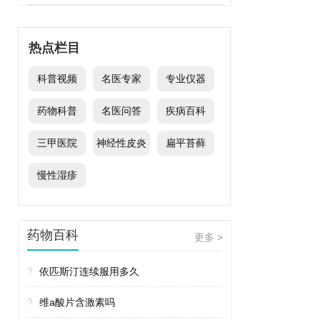
热点栏目
科普视频
名医专家
专业仪器
药物科普
名医问答
疾病百科
三甲医院
神经性皮炎
扁平苔藓
慢性湿疹
药物百科
更多 >
?
依匹斯汀连续服用多久
?
维a酸片含激素吗