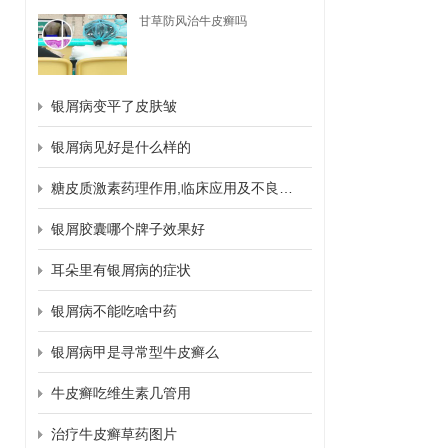
甘草防风治牛皮癣吗
银屑病变平了皮肤皱
银屑病见好是什么样的
糖皮质激素药理作用,临床应用及不良反应
银屑胶囊哪个牌子效果好
耳朵里有银屑病的症状
银屑病不能吃啥中药
银屑病甲是寻常型牛皮癣么
牛皮癣吃维生素几管用
治疗牛皮癣草药图片