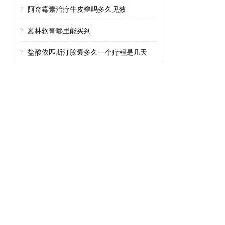
?
阿奇霉素治疗牛皮癣吗多久见效
?
蒽林软膏哪里能买到
?
盐酸依匹斯汀胶囊多久一个疗程是几天