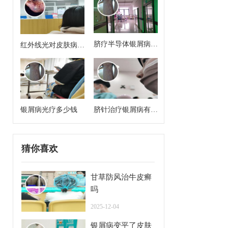
脐疗半导体银屑病治
红外线光对皮肤病有
疗方案有哪些药啊
治疗作用吗
银屑病光疗多少钱
脐针治疗银屑病有用
吗
猜你喜欢
甘草防风治牛皮癣
吗
2025-12-04
银屑病变平了皮肤