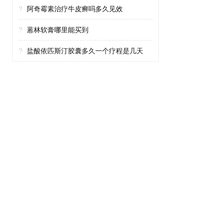
?
阿奇霉素治疗牛皮癣吗多久见效
?
蒽林软膏哪里能买到
?
盐酸依匹斯汀胶囊多久一个疗程是几天