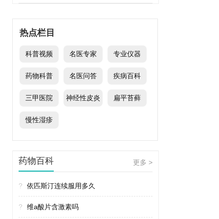
热点栏目
科普视频
名医专家
专业仪器
药物科普
名医问答
疾病百科
三甲医院
神经性皮炎
扁平苔藓
慢性湿疹
药物百科
更多 >
?
依匹斯汀连续服用多久
?
维a酸片含激素吗