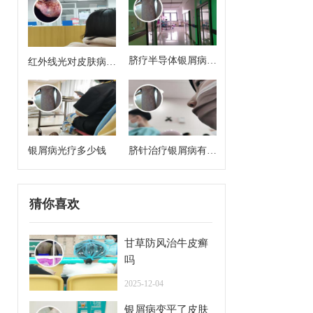
脐疗半导体银屑病治
红外线光对皮肤病有
疗方案有哪些药啊
治疗作用吗
银屑病光疗多少钱
脐针治疗银屑病有用
吗
猜你喜欢
甘草防风治牛皮癣
吗
2025-12-04
银屑病变平了皮肤