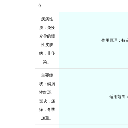
点
疾病性
质
：免疫
介导的慢
作用原理
：特
性皮肤
病，非传
染。
主要症
状
：鳞屑
性红斑、
适用范围
斑块，瘙
痒，冬季
加重。