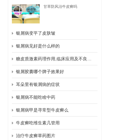
甘草防风治牛皮癣吗
银屑病变平了皮肤皱
银屑病见好是什么样的
糖皮质激素药理作用,临床应用及不良反应
银屑胶囊哪个牌子效果好
耳朵里有银屑病的症状
银屑病不能吃啥中药
银屑病甲是寻常型牛皮癣么
牛皮癣吃维生素几管用
治疗牛皮癣草药图片