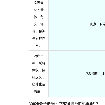
病因复
杂
：遗
传、免
疫、环
优点
：科
境、精神
等多种因
素。
治疗目
标
：缓解
症状，控
疗程周期
：通
制反复，
提升生活
质量。
308准分子激光：它究竟是“何方神圣”？