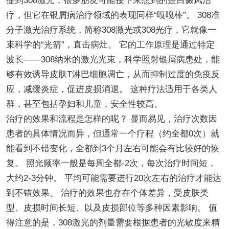
提到308激光，很多朋友可能接下来想到的是白癜风治
疗，但它在银屑病治疗领域的表现同样“嘎嘎棒”。 308准
分子激光治疗系统，简称308激光或308光疗，它就像一
束科学的“光箭”，直击病灶。 它的工作原理是通过特定
波长——308纳米的激光光束，科学照射银屑病患处，能
够有效诱导皮肤T淋巴细胞凋亡，从而抑制过度的免疫反
应，减缓炎症，促进皮损消退。 这种疗法适用于各类人
群，甚至包括孕妇和儿童，安全性较高。
治疗的效果和流程是怎样的呢？ 显而易见，治疗次数因
患者的具体情况而异，但通常一个疗程（约全都0次）就
能看到不错变化，全都到3个月左右可能会有比较好的恢
复。 照光频率一般是每周全都-2次，每次治疗时间短，
大约2-3分钟。 平均可能需要进行20次左右的治疗才能达
到不错效果。 治疗的效果也存在个体差异，受皮肤类
型、皮损时间长短、以及皮损部位等多种因素影响。 值
得注意的是，308激光的剂量需要根据患者的光敏度来精