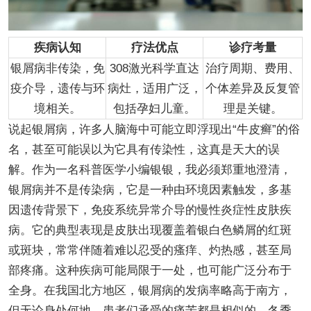
疾病认知
疗法优点
诊疗考量
银屑病非传染，免
308激光科学直达
治疗周期、费用、
疫介导，遗传与环
病灶，适用广泛，
个体差异及反复管
境相关。
包括孕妇儿童。
理是关键。
说起银屑病，许多人脑海中可能立即浮现出“牛皮癣”的俗
名，甚至可能误以为它具有传染性，这真是天大的误
解。作为一名科普医学小编银银，我必须郑重地澄清，
银屑病并不是传染病，它是一种由环境因素触发，多基
因遗传背景下，免疫系统异常介导的慢性炎症性皮肤疾
病。它的典型表现是皮肤出现覆盖着银白色鳞屑的红斑
或斑块，常常伴随着难以忍受的瘙痒、灼热感，甚至局
部疼痛。这种疾病可能局限于一处，也可能广泛分布于
全身。在我国北方地区，银屑病的发病率略高于南方，
但无论身处何地，患者们承受的痛苦都是相似的。冬季