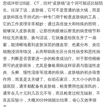
您或许听过B超、CT，但对“皮肤镜”这个词可能还比较陌
生。往深了说，皮肤镜，它可不是普通的放大镜，而是
皮肤科医生手持式的一种专门用于检查皮肤病的工具，
它的工作原理非常精妙：通过高倍放大和特殊的照明，
能够深入皮肤表面，让那些肉眼难以察觉的病变细节和
特征无所遁形。换句话说，它就像是给医生开了一扇
窗，能清晰地看到皮肤深层的微血管、色素分布、炎症
细胞浸润等情况，从而帮助医生区分良性病变和恶性病
变，判断是否需要进一步的检查或治疗。对于那些模棱
两可的皮肤斑块，尤其是像银屑病这样容易与脂溢性皮
炎、头癣、慢性湿疹等混淆的疾病，皮肤镜的初步筛查
作用，简直是太关键了。在咱石家庄，大大小小的市县
级医院，通常都配备有皮肤镜，检查费用也挺亲民的，
通常在几十元到几百元不等，而且检查过程无辐射、不
良反应较小，大概30分钟就能出结果，省心又效率很