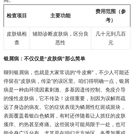
高。
费用范围（参
检查项目
主要功能
考）
皮肤镜检
辅助诊断皮肤病，区分良
几十元到几百
查
恶性
元
银屑病：不仅仅是“皮肤病”那么简单
聊到银屑病，也就是大家常说的“牛皮癣”，不少人可能还
停留在“皮肤病，传染”的误区里。咱们得明确一点，银屑
病是一种由环境因素刺激、多基因遗传控制、免疫介导
的慢性皮肤病，它不传染！这很重要，别因为误解而疏
远了身边的病友。它的症状表现为鳞屑性红斑或斑块，
表面覆盖着银白色鳞屑，有时还伴随着让人抓狂的皮肤
瘙痒、灼热甚至疼痛。这些斑块可能局限于一处，也可
能全身广泛分布，尤其是在咱们北方地区，冬季加重或