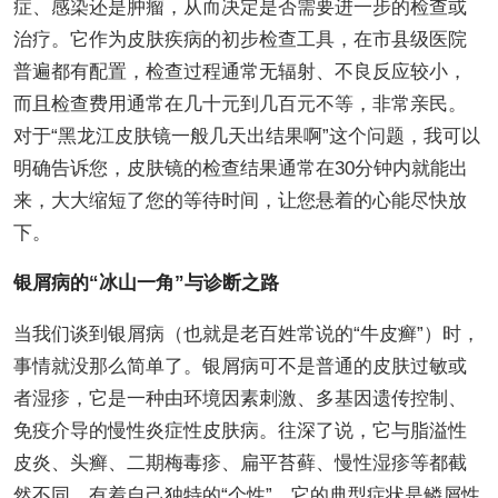
症、感染还是肿瘤，从而决定是否需要进一步的检查或
治疗。它作为皮肤疾病的初步检查工具，在市县级医院
普遍都有配置，检查过程通常无辐射、不良反应较小，
而且检查费用通常在几十元到几百元不等，非常亲民。
对于“黑龙江皮肤镜一般几天出结果啊”这个问题，我可以
明确告诉您，皮肤镜的检查结果通常在30分钟内就能出
来，大大缩短了您的等待时间，让您悬着的心能尽快放
下。
银屑病的“冰山一角”与诊断之路
当我们谈到银屑病（也就是老百姓常说的“牛皮癣”）时，
事情就没那么简单了。银屑病可不是普通的皮肤过敏或
者湿疹，它是一种由环境因素刺激、多基因遗传控制、
免疫介导的慢性炎症性皮肤病。往深了说，它与脂溢性
皮炎、头癣、二期梅毒疹、扁平苔藓、慢性湿疹等都截
然不同，有着自己独特的“个性”。它的典型症状是鳞屑性