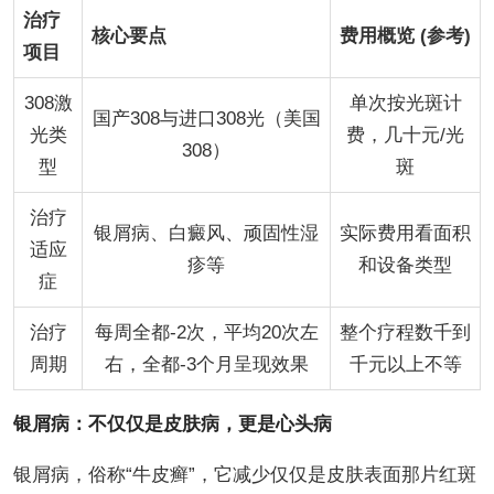
治疗
核心要点
费用概览 (参考)
项目
308激
单次按光斑计
国产308与进口308光（美国
光类
费，几十元/光
308）
型
斑
治疗
银屑病、白癜风、顽固性湿
实际费用看面积
适应
疹等
和设备类型
症
治疗
每周全都-2次，平均20次左
整个疗程数千到
周期
右，全都-3个月呈现效果
千元以上不等
银屑病：不仅仅是皮肤病，更是心头病
银屑病，俗称“牛皮癣”，它减少仅仅是皮肤表面那片红斑