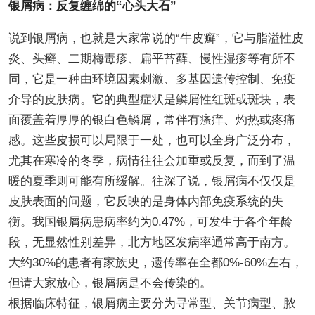
银屑病：反复缠绵的“心头大石”
说到银屑病，也就是大家常说的“牛皮癣”，它与脂溢性皮
炎、头癣、二期梅毒疹、扁平苔藓、慢性湿疹等有所不
同，它是一种由环境因素刺激、多基因遗传控制、免疫
介导的皮肤病。它的典型症状是鳞屑性红斑或斑块，表
面覆盖着厚厚的银白色鳞屑，常伴有瘙痒、灼热或疼痛
感。这些皮损可以局限于一处，也可以全身广泛分布，
尤其在寒冷的冬季，病情往往会加重或反复，而到了温
暖的夏季则可能有所缓解。往深了说，银屑病不仅仅是
皮肤表面的问题，它反映的是身体内部免疫系统的失
衡。我国银屑病患病率约为0.47%，可发生于各个年龄
段，无显然性别差异，北方地区发病率通常高于南方。
大约30%的患者有家族史，遗传率在全都0%-60%左右，
但请大家放心，银屑病是不会传染的。
根据临床特征，银屑病主要分为寻常型、关节病型、脓