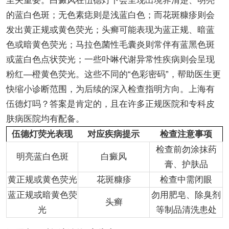
至关重要。白癜风在伍德灯下会呈现出境界清楚、明亮
的蓝白色斑；无色素痣则是浅蓝白色；而花斑糠疹则会
发出黄正规或黄色荧光；头癣可能表现为蓝正规、暗蓝
色或暗黄色荧光；马拉色菌性毛囊炎则常伴有蓝黑色斑
或蓝白色点状荧光；一些卟啉代谢异常性疾病则会呈现
粉红—橙黄色荧光。这些不同的“色彩密码”，帮助医生更
快缩小诊断范围，为后续的深入检查指明方向。上海有
伍德灯吗？答案是肯定的，且在许多正规医院和专科皮
肤病医院均有配备。
伍德灯荧光表现
对应疾病提示
检查注意事项
检查前勿涂抹药
明亮蓝白色斑
白癜风
膏、护肤品
黄正规或黄色荧光
花斑糠疹
检查中需闭眼
蓝正规或暗黄色荧
勿用肥皂、除臭剂
头癣
光
等制品清洗患处