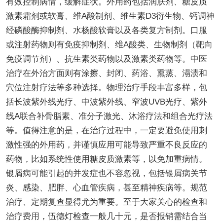
有效控制病情，缓解症状。外用药包括润肤剂、糖皮质
激素霜剂或软膏、维A酸制剂、维生素D3衍生物、钙调神
经磷酸酶抑制剂、水杨酸软膏以及各类复方制剂。口服
或注射药物则有免疫抑制剂、维A酸类、生物制剂（靶向
免疫调节剂）、抗生素类药物以及激素类药物等。中医
治疗在外治方面则有涂擦、封闭、药浴、熏蒸、溻渍和
穴位注射疗法等多种选择。物理治疗手段丰富多样，包
括长波紫外线光疗、中波紫外线、窄波UVB光疗、紫外
线A联合补骨脂素、准分子激光、沐浴疗法和组合光疗法
等。值得注意的是，在治疗过程中，一定要避免使用刺
激性强的外用药，并谨慎应用可能导致严重不良反应的
药物，比如系统性使用糖皮质激素等，以免加重病情。
银屑病可能引起的并发症也不容忽视，包括银屑病关节
炎、感染、肥胖、心血管疾病，甚至精神疾病等。规范
治疗、定期复查显得尤为重要。至于大家关心的检查和
治疗费用，伍德灯检查一般几十元，是否报销需结合当