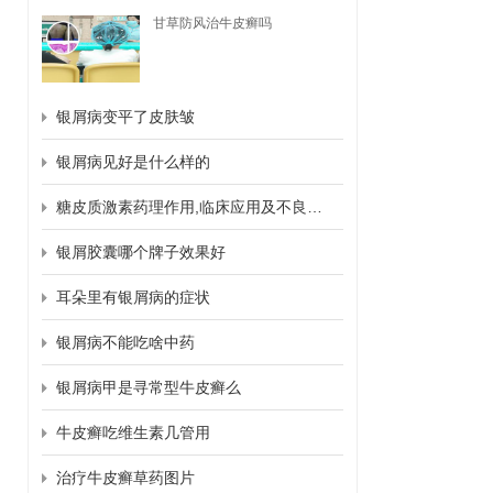
甘草防风治牛皮癣吗
银屑病变平了皮肤皱
银屑病见好是什么样的
糖皮质激素药理作用,临床应用及不良反应
银屑胶囊哪个牌子效果好
耳朵里有银屑病的症状
银屑病不能吃啥中药
银屑病甲是寻常型牛皮癣么
牛皮癣吃维生素几管用
治疗牛皮癣草药图片