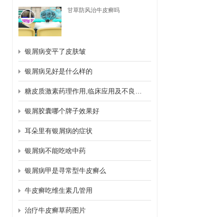
甘草防风治牛皮癣吗
银屑病变平了皮肤皱
银屑病见好是什么样的
糖皮质激素药理作用,临床应用及不良反应
银屑胶囊哪个牌子效果好
耳朵里有银屑病的症状
银屑病不能吃啥中药
银屑病甲是寻常型牛皮癣么
牛皮癣吃维生素几管用
治疗牛皮癣草药图片