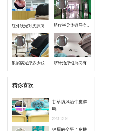
脐疗半导体银屑病治
红外线光对皮肤病有
疗方案有哪些药啊
治疗作用吗
银屑病光疗多少钱
脐针治疗银屑病有用
吗
猜你喜欢
甘草防风治牛皮癣
吗
2025-12-04
银屑病变平了皮肤