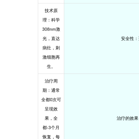
技术原
理
：科学
308nm激
光，直达
安全性
：
病灶，刺
激细胞再
生。
治疗周
期
：通常
全都0次可
呈现效
果，全
治疗的效果
都-3个月
恢复，每