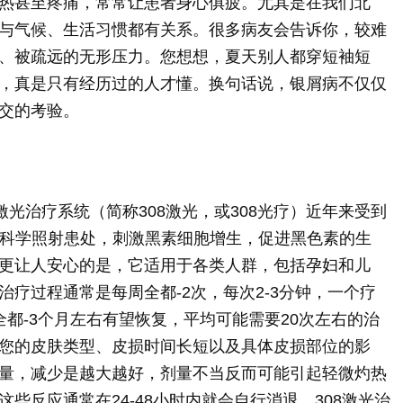
热甚至疼痛，常常让患者身心俱疲。尤其是在我们北
与气候、生活习惯都有关系。很多病友会告诉你，较难
、被疏远的无形压力。您想想，夏天别人都穿短袖短
，真是只有经历过的人才懂。换句话说，银屑病不仅仅
交的考验。
激光治疗系统（简称308激光，或308光疗）近年来受到
束，科学照射患处，刺激黑素细胞增生，促进黑色素的生
更让人安心的是，它适用于各类人群，包括孕妇和儿
疗过程通常是每周全都-2次，每次2-3分钟，一个疗
都-3个月左右有望恢复，平均可能需要20次左右的治
您的皮肤类型、皮损时间长短以及具体皮损部位的影
量，减少是越大越好，剂量不当反而可能引起轻微灼热
些反应通常在24-48小时内就会自行消退。308激光治