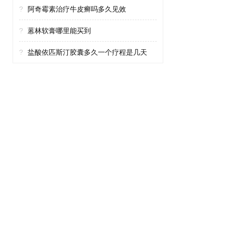
?
阿奇霉素治疗牛皮癣吗多久见效
?
蒽林软膏哪里能买到
?
盐酸依匹斯汀胶囊多久一个疗程是几天