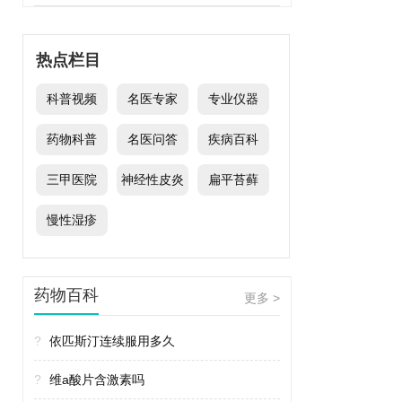
热点栏目
科普视频
名医专家
专业仪器
药物科普
名医问答
疾病百科
三甲医院
神经性皮炎
扁平苔藓
慢性湿疹
药物百科
更多 >
?
依匹斯汀连续服用多久
?
维a酸片含激素吗